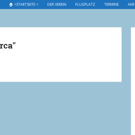
🏠 >STARTSEITE <
DER VEREIN
FLUGPLATZ
TERMINE
ANF
rca"