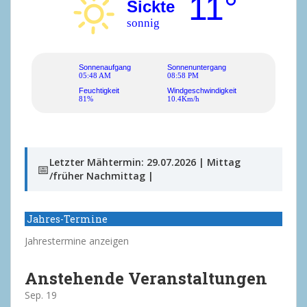
11°
Sickte
sonnig
Sonnenaufgang
Sonnenuntergang
05:48 AM
08:58 PM
Feuchtigkeit
Windgeschwindigkeit
81%
10.4Km/h
Letzter Mähtermin: 29.07.2026 | Mittag
📅
/früher Nachmittag |
Jahres-Termine
Jahrestermine anzeigen
Anstehende Veranstaltungen
Sep.
19