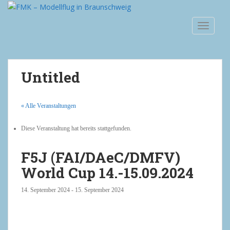
S
k
TOGGLE
i
p
t
o
Untitled
m
a
i
« Alle Veranstaltungen
n
c
Diese Veranstaltung hat bereits stattgefunden.
o
n
F5J (FAI/DAeC/DMFV)
t
World Cup 14.-15.09.2024
e
n
14. September 2024
-
15. September 2024
t