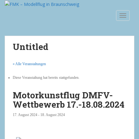
S
k
TOGGLE
i
p
t
o
Untitled
m
a
i
« Alle Veranstaltungen
n
c
Diese Veranstaltung hat bereits stattgefunden.
o
n
Motorkunstflug DMFV-
t
Wettbewerb 17.-18.08.2024
e
n
17. August 2024
-
18. August 2024
t