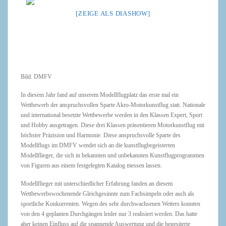
[ZEIGE ALS DIASHOW]
Bild: DMFV
In diesem Jahr fand auf unserem Modellflugplatz das erste mal ein
Wettbewerb der anspruchsvollen Sparte Akro-Motorkunstflug statt. Nationale
und international besetzte Wettbewerbe werden in den Klassen Expert, Sport
und Hobby ausgetragen. Diese drei Klassen präsentieren Motorkunstflug mit
höchster Präzision und Harmonie. Diese anspruchsvolle Sparte des
Modellflugs im DMFV wendet sich an die kunstflugbegeisterten
Modellflieger, die sich in bekannten und unbekannten Kunstflugprogrammen
von Figuren aus einem festgelegten Katalog messen lassen.
Modellflieger mit unterschiedlicher Erfahrung fanden an diesem
Wettbewerbswochenende Gleichgesinnte zum Fachsimpeln oder auch als
sportliche Konkurrenten. Wegen des sehr durchwachsenen Wetters konnten
von den 4 geplanten Durchgängen leider nur 3 realisiert werden. Das hatte
aber keinen Einfluss auf die spannende Auswertung und die begesiterte