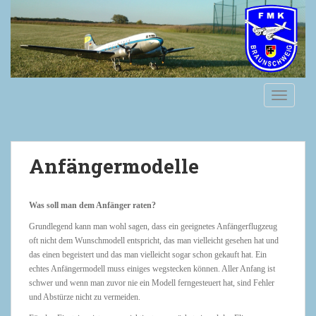
S
k
i
p
t
o
TOGGLE
m
a
i
n
Anfängermodelle
c
o
n
Was soll man dem Anfänger raten?
t
Grundlegend kann man wohl sagen, dass ein geeignetes Anfängerflugzeug
e
oft nicht dem Wunschmodell entspricht, das man vielleicht gesehen hat und
n
das einen begeistert und das man vielleicht sogar schon gekauft hat. Ein
t
echtes Anfängermodell muss einiges wegstecken können. Aller Anfang ist
schwer und wenn man zuvor nie ein Modell ferngesteuert hat, sind Fehler
und Abstürze nicht zu vermeiden.