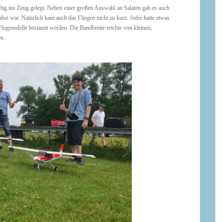
äftig ins Zeug gelegt. Neben einer großen Auswahl an Salaten gab es auch
ei war. Natürlich kam auch das Fliegen nicht zu kurz. Jeder hatte etwas
Flugmodelle bestaunt werden. Die Bandbreite reichte von kleinen,
en.