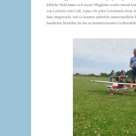
leibliche Wohl hatten sich unsere Mitglieder wieder einmal kr
was Leckeres vom Grill, sodass für jeden Geschmack etwas dab
dazu mitgebracht, und so konnten zahlreiche unterschiedliche 
handlichen Modellen bis hin zu beeindruckenden Großmodell