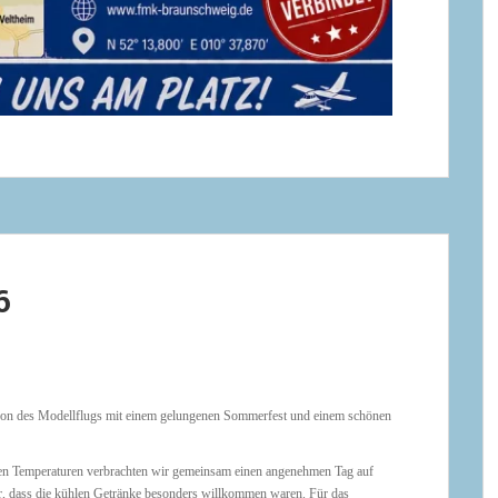
6
son des Modellflugs mit einem gelungenen Sommerfest und einem schönen
hen Temperaturen verbrachten wir gemeinsam einen angenehmen Tag auf
, dass die kühlen Getränke besonders willkommen waren. Für das