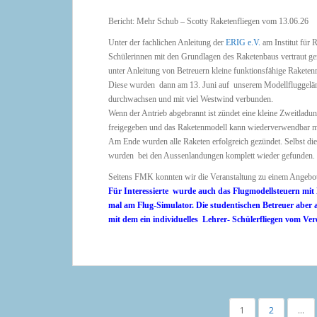
Bericht: Mehr Schub – Scotty Raketenfliegen vom 13.06.26
Unter der fachlichen Anleitung der
ERIG e.V.
am Institut für
Schülerinnen mit den Grundlagen des Raketenbaus vertraut ge
unter Anleitung von Betreuern kleine funktionsfähige Raketen
Diese wurden dann am 13. Juni auf unserem Modellfluggeländ
durchwachsen und mit viel Westwind verbunden.
Wenn der Antrieb abgebrannt ist zündet eine kleine Zweitladu
freigegeben und das Raketenmodell kann wiederverwendbar mi
Am Ende wurden alle Raketen erfolgreich gezündet. Selbst die 
wurden bei den Aussenlandungen komplett wieder gefunde
Seitens FMK konnten wir die Veranstaltung zu einem Angebot
Für Interessierte wurde auch das Flugmodellsteuern mit 
mal
am Flug-Simulator. Die studentischen Betreuer aber 
mit dem ein individuelles Lehrer- Schülerfliegen vom Ve
SEITENNUMMERIERUNG
1
2
…