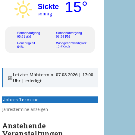
15°
Sickte
sonnig
Sonnenaufgang
Sonnenuntergang
05:51 AM
08:54 PM
Feuchtigkeit
Windgeschwindigkeit
64%
12.6Km/h
Letzter Mähtermin: 07.08.2026 | 17:00
📅
Uhr | erledigt
Jahres-Termine
Jahrestermine anzeigen
Anstehende
Veranstaltungen