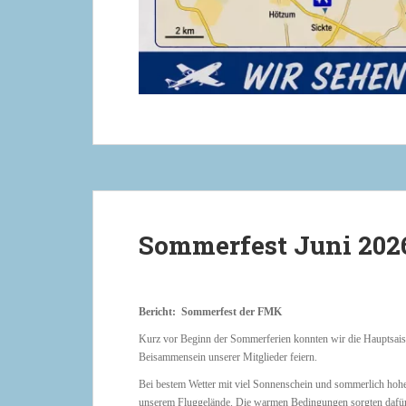
Sommerfest Juni 202
Bericht: Sommerfest der FMK
Kurz vor Beginn der Sommerferien konnten wir die Hauptsai
Beisammensein unserer Mitglieder feiern.
Bei bestem Wetter mit viel Sonnenschein und sommerlich ho
unserem Fluggelände. Die warmen Bedingungen sorgten dafür