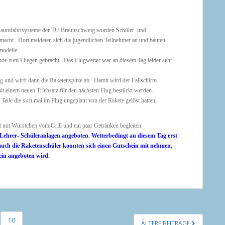
 Raumfahrtsysteme der TU Braunschweig wurden Schüler und
macht. Dort meldeten sich die jugendlichen Teilnehmer an und bauten
modelle.
e zum Fliegen gebracht. Das Flugwetter war an diesem Tag leider sehr
ng und wirft dann die Raketenspitze ab. Damit wird der Fallschirm
t einem neuen Triebsatz für den nächsten Flug bestückt werden.
Teile die sich mal im Flug ungeplant von der Rakete gelöst hatten,
n.
 mit Würstchen vom Grill und ein paar Getränken begleiten.
Lehrer- Schüleranlagen angeboten. Wetterbedingt an diesem Tag erst
auch die Raketenschüler konnten sich einen Gutschein mit nehmen,
rein angeboten wird.
10
ÄLTERE BEITRÄGE