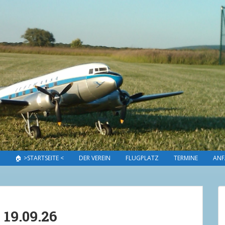
🏠 >STARTSEITE <
DER VEREIN
FLUGPLATZ
TERMINE
ANF
 19.09.26