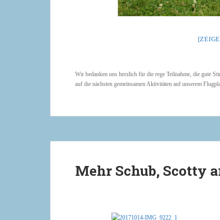
[ZEIGE
Wir bedanken uns herzlich für die rege Teilnahme, die gute S
auf die nächsten gemeinsamen Aktivitäten auf unserem Flugpla
Mehr Schub, Scotty a